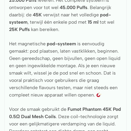
25.000 Puffs
leveren. Het complete systeem is
ontworpen voor tot wel
45.000
Puffs
. Belangrijk
daarbij: de
45K
verwijst naar het volledige
pod-
systeem
, terwijl één enkele pod met
15 ml
tot wel
25K
Puffs
kan bereiken.
Het magnetische
pod-systeem
is eenvoudig
gemaakt: pod plaatsen, laten vastklikken, beginnen.
Geen gereedschap, geen bijvullen, geen open liquid
en geen ingewikkelde montage. Als je een nieuwe
smaak wilt, wissel je de pod snel en schoon. Dat is
vooral praktisch voor gebruikers die graag
verschillende flavours testen, maar niet steeds een
compleet nieuw apparaat willen openen.
Voor de smaak gebruikt de
Fumot Phantom 45K Pod
0.5Ω Dual Mesh Coils
. Deze coil-technologie zorgt
voor een gelijkmatigere verdamping van de liquid.