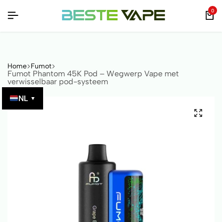
ERBAAR MET QR-CODE!
ERBAAR MET QR-CODE!
ERBAAR MET QR-CODE!
0
Home
Fumot
Fumot Phantom 45K Pod – Wegwerp Vape met
verwisselbaar pod-systeem
NL
▼