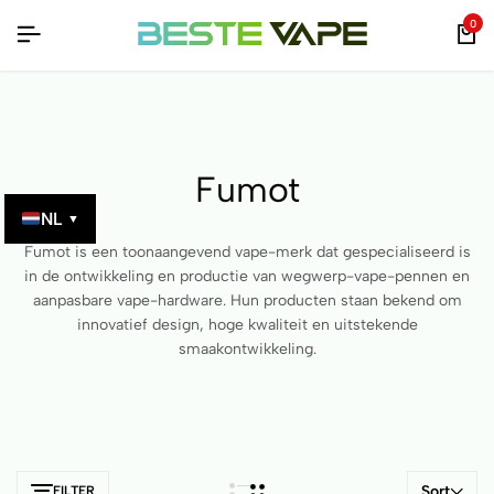
LE PRODUCTEN – VERIFIEERBAAR MET QR-CODE!
LE PRODUCTEN – VERIFIEERBAAR MET QR-CODE!
LE PRODUCTEN – VERIFIEERBAAR MET QR-CODE!
0
Fumot
NL
▼
Fumot is een toonaangevend vape-merk dat gespecialiseerd is
in de ontwikkeling en productie van wegwerp-vape-pennen en
aanpasbare vape-hardware. Hun producten staan bekend om
innovatief design, hoge kwaliteit en uitstekende
smaakontwikkeling.
Sort
FILTER