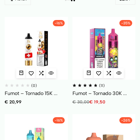
-16%
-35%
(0)
(11)
Fumot – Tornado 15K ...
Fumot – Tornado 30K ...
€
20,99
€
30,00
€
19,50
-16%
-26%