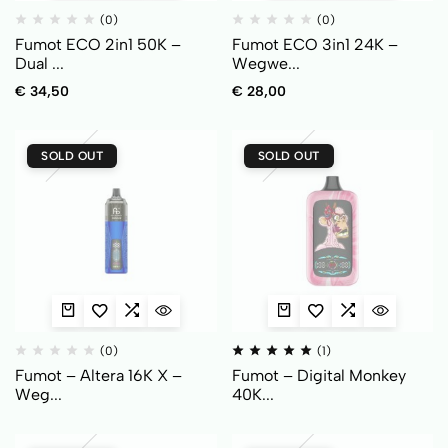
(0)
(0)
Fumot ECO 2in1 50K –
Fumot ECO 3in1 24K –
Dual ...
Wegwe...
€
34,50
€
28,00
SOLD OUT
SOLD OUT
(0)
(1)
Fumot – Altera 16K X –
Fumot – Digital Monkey
Weg...
40K...