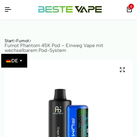
-CODE ÜBERPRÜFBAR!
-CODE ÜBERPRÜFBAR!
-CODE ÜBERPRÜFBAR!
0
Start
Fumot
Fumot Phantom 45K Pod – Einweg Vape mit
wechselbarem Pod-System
DE
▼