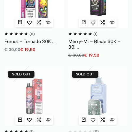
(11)
(1)
Fumot – Tornado 30K ...
Merry-Mi – Blade 30K –
30....
€
30,00
€
19,50
€
30,00
€
19,50
SOLD OUT
SOLD OUT
(1)
(0)