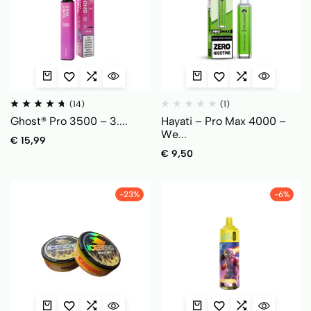
(14)
(1)
Ghost® Pro 3500 – 3....
Hayati – Pro Max 4000 –
We...
€
15,99
€
9,50
-23%
-6%