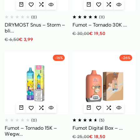
(0)
(11)
DRYMOST Snus – Storm –
Fumot – Tornado 30K ...
bli...
€
30,00
€
19,50
€
6,50
€
3,99
-16%
-26%
(0)
(5)
Fumot – Tornado 15K –
Fumot Digital Box – ...
Wegw...
€
25,00
€
18,50