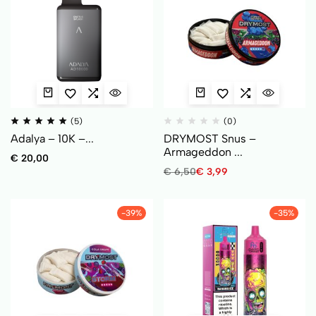
(5)
(0)
Adalya – 10K –...
DRYMOST Snus –
Armageddon ...
€
20,00
€
6,50
€
3,99
-39%
-35%