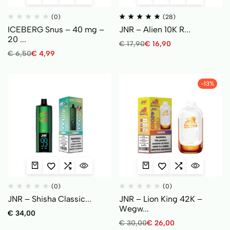
(0)
(28)
ICEBERG Snus – 40 mg –
JNR – Alien 10K R...
20 ...
€
17,90
€
16,90
€
6,50
€
4,99
-13%
(0)
(0)
JNR – Shisha Classic...
JNR – Lion King 42K –
Wegw...
€
34,00
€
30,00
€
26,00