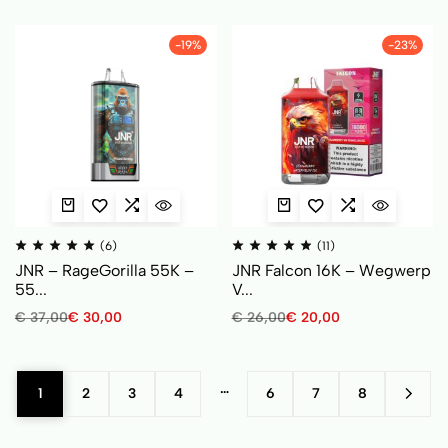
-19%
-23%
(6)
(11)
JNR – RageGorilla 55K –
JNR Falcon 16K – Wegwerp
55...
V...
€
37,00
€
30,00
€
26,00
€
20,00
…
1
2
3
4
6
7
8