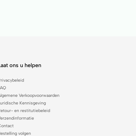
Laat ons u helpen
Privacybeleid
FAQ
Algemene Verkoopvoorwaarden
Juridische Kennisgeving
etour- en restitutiebeleid
Verzendinformatie
Contact
estelling volgen