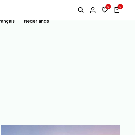
0
0
rançais
Nederlands