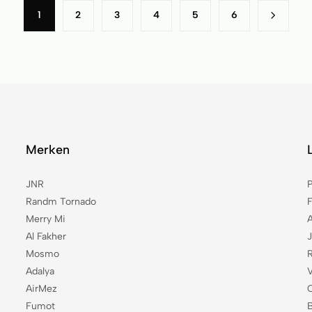
1
2
3
4
5
6
Merken
JNR
Randm Tornado
Merry Mi
Al Fakher
Mosmo
R
Adalya
AirMez
Fumot
B