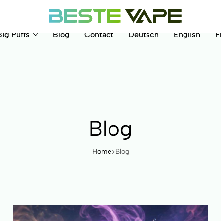
Big Puffs
Blog
Contact
Deutsch
English
F
BesteVape
Blog
Home
Blog