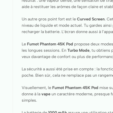
résultat : une vapeur dense, une sensation de tira
aide à restituer les arômes de façon claire et stab
Un autre gros point fort est le
Curved Screen
. Ce
niveau de liquide et mode actuel. Tu gardes ainsi
recharger la batterie. L’écran donne aussi à l’ap
Le
Fumot Phantom 45K Pod
propose deux modes 
les longues sessions. En
Turbo Mode
, tu obtiens
veux davantage de confort ou plus de performan
La sécurité a aussi été prise en compte : la fonct
poche. Bien sûr, cela ne remplace pas un rangeme
Visuellement, le
Fumot Phantom 45K Pod
mise s
donne à la
vape
un caractère moderne, presque fu
simples.
La batterie de
1000 mAh
assure une utilisation st