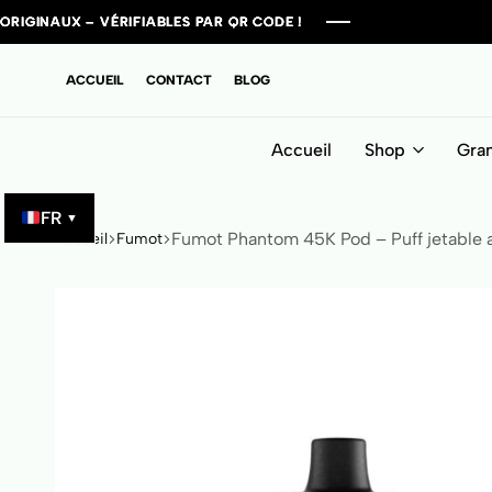
VÉRIFIABLES PAR QR CODE !
VÉRIFIABLES PAR QR CODE !
VÉRIFIABLES PAR QR CODE !
VÉRIFIABLES PAR QR CODE !
ACCUEIL
CONTACT
BLOG
Accueil
Shop
Gra
FR
▼
Fumot Phantom 45K Pod – Puff jetable 
Accueil
Fumot