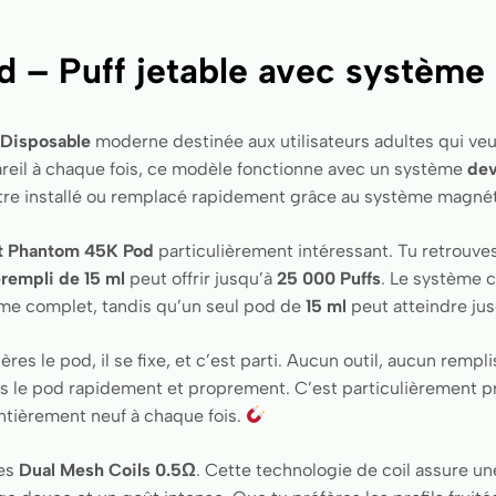
– Puff jetable avec système 
/ Disposable
moderne destinée aux utilisateurs adultes qui veul
areil à chaque fois, ce modèle fonctionne avec un système
dev
 être installé ou remplacé rapidement grâce au système magn
 Phantom 45K Pod
particulièrement intéressant. Tu retrouve
rempli de 15 ml
peut offrir jusqu’à
25 000 Puffs
. Le système 
me complet, tandis qu’un seul pod de
15 ml
peut atteindre ju
es le pod, il se fixe, et c’est parti. Aucun outil, aucun rem
 le pod rapidement et proprement. C’est particulièrement pra
entièrement neuf à chaque fois.
des
Dual Mesh Coils 0.5Ω
. Cette technologie de coil assure u