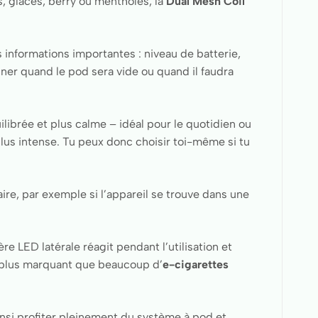
s, glacés, berry ou mentholés, la
Dual Mesh Coil
s informations importantes : niveau de batterie,
iner quand le pod sera vide ou quand il faudra
ilibrée et plus calme – idéal pour le quotidien ou
plus intense. Tu peux donc choisir toi-même si tu
ire, par exemple si l’appareil se trouve dans une
ère LED latérale réagit pendant l’utilisation et
 plus marquant que beaucoup d’
e-cigarettes
insi profiter pleinement du système à pod et