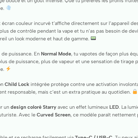
ge douce et un goût intense. Que tu préfères les profils fruité
le.
t écran couleur incurvé t’affiche directement sur l’appareil de
 plus de contrôle pendant la vape et tu n’as pas besoin de dev
pareil un look moderne et haut de gamme.
de puissance. En
Normal Mode
, tu vapotes de façon plus équ
 plus de puissance, plus de vapeur et une sensation de tirage 
ce.
ion
Child Lock
intégrée protège contre une activation involonta
nt responsable, mais c’est un extra pratique au quotidien.
ur un
design coloré Starry
avec un effet lumineux
LED
. La lumi
turiste. Avec le
Curved Screen
, ce modèle paraît nettement
able et se recharge facilement via
Type-C / USB-C
. Tu peux a