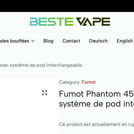
BesteVape
ndes bouffées
Blog
Contact
Deutsch
English
avec système de pod interchangeable
Category:
Fumot
Fumot Phantom 45K
système de pod in
Ce produit est actuellement en rup