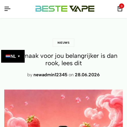
T QR-CODE!
T QR-CODE!
T QR-CODE!
0
NIEUWS
Als smaak voor jou belangrijker is dan
NL
▼
rook, lees dit
by
newadmin12345
on
28.06.2026