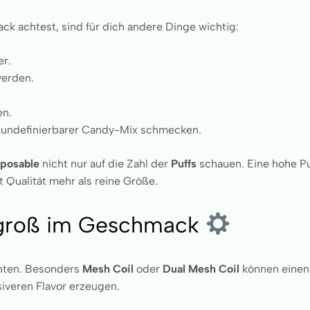
ck achtest, sind für dich andere Dinge wichtig:
er.
werden.
en.
in undefinierbarer Candy-Mix schmecken.
sposable
nicht nur auf die Zahl der
Puffs
schauen. Eine hohe Pu
t Qualität mehr als reine Größe.
, groß im Geschmack
chten. Besonders
Mesh Coil
oder
Dual Mesh Coil
können einen 
siveren Flavor erzeugen.