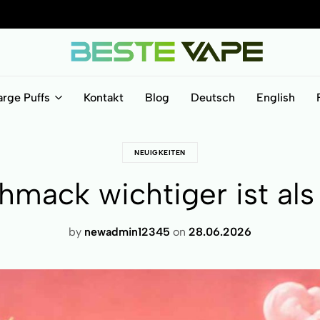
BesteVape
arge Puffs
Kontakt
Blog
Deutsch
English
NEUIGKEITEN
mack wichtiger ist als 
by
newadmin12345
on
28.06.2026