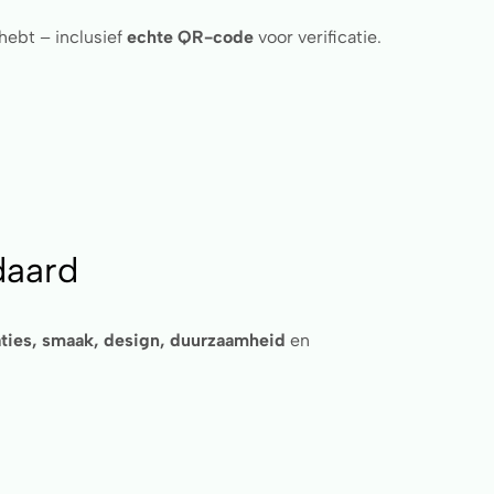
hebt – inclusief
echte QR-code
voor verificatie.
daard
aties, smaak, design, duurzaamheid
en