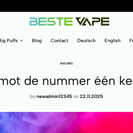
BesteVape
Big Puffs
Blog
Contact
Deutsch
English
F
NIEUWS
mot de nummer één keu
by
newadmin12345
on
22.11.2025