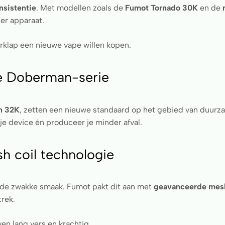
nsistentie
. Met modellen zoals de
Fumot Tornado 30K
en de
er apparaat.
erklap een nieuwe vape willen kopen.
de Doberman-serie
n 32K
, zetten een nieuwe standaard op het gebied van duurza
 je device én produceer je minder afval.
h coil technologie
 de zwakke smaak. Fumot pakt dit aan met
geavanceerde mesh
trek.
ven lang vers en krachtig.