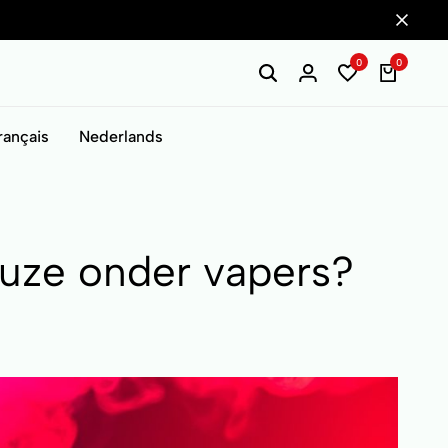
0
0
rançais
Nederlands
ze onder vapers?