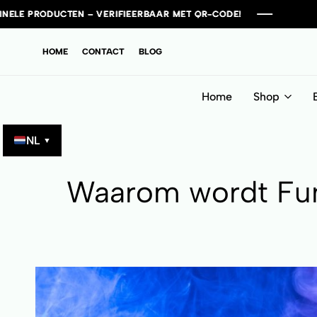
IFIEERBAAR MET QR-CODE!
IFIEERBAAR MET QR-CODE!
IFIEERBAAR MET QR-CODE!
IFIEERBAAR MET QR-CODE!
HOME
CONTACT
BLOG
Home
Shop
NL
▼
Waarom wordt Fu