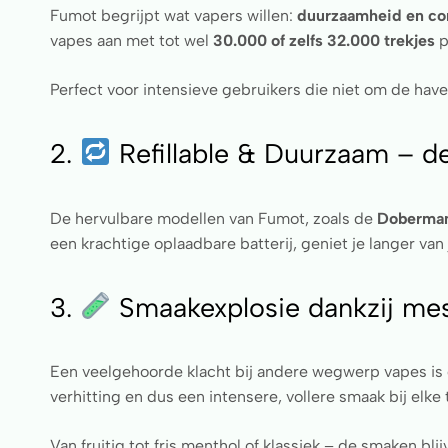
Fumot begrijpt wat vapers willen:
duurzaamheid en co
vapes aan met tot wel
30.000 of zelfs 32.000 trekjes
p
Perfect voor intensieve gebruikers die niet om de hav
2.
Refillable & Duurzaam – 
De hervulbare modellen van Fumot, zoals de
Doberma
een krachtige oplaadbare batterij, geniet je langer van
3.
Smaakexplosie dankzij mes
Een veelgehoorde klacht bij andere wegwerp vapes is
verhitting en dus een intensere, vollere smaak bij elke 
Van fruitig tot fris menthol of klassiek – de smaken blij