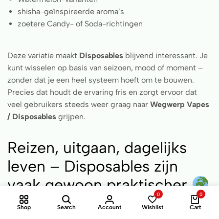
shisha-geïnspireerde aroma’s
zoetere Candy- of Soda-richtingen
Deze variatie maakt
Disposables
blijvend interessant. Je
kunt wisselen op basis van seizoen, mood of moment –
zonder dat je een heel systeem hoeft om te bouwen.
Precies dat houdt de ervaring fris en zorgt ervoor dat
veel gebruikers steeds weer graag naar
Wegwerp Vapes
/ Disposables
grijpen.
Reizen, uitgaan, dagelijks
leven – Disposables zijn
vaak gewoon praktischer
0
0
Shop
Search
Account
Wishlist
Cart
Nog een punt waar bijna niet tegenin te gaan is: op reis