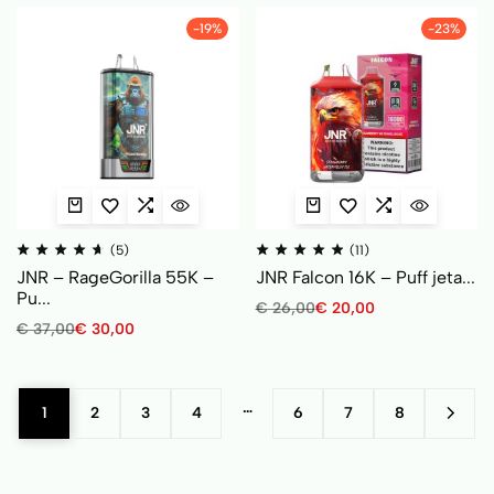
-19%
-23%
(5)
(11)
JNR – RageGorilla 55K –
JNR Falcon 16K – Puff jeta...
Pu...
€
26,00
€
20,00
€
37,00
€
30,00
…
1
2
3
4
6
7
8