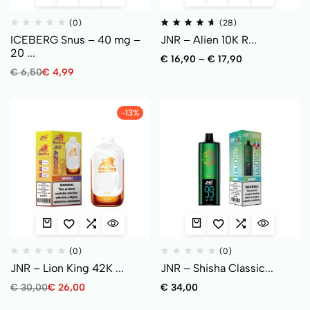
(0)
(28)
ICEBERG Snus – 40 mg –
JNR – Alien 10K R...
20 ...
€
16,90
–
€
17,90
€
6,50
€
4,99
-13%
(0)
(0)
JNR – Lion King 42K ...
JNR – Shisha Classic...
€
30,00
€
26,00
€
34,00