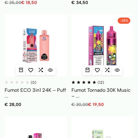
€
25,00
€
18,50
€
34,50
-35%
(0)
(12)
Fumot ECO 3in1 24K – Puff
Fumot Tornado 30K Music
...
– ...
€
28,00
€
30,00
€
19,50