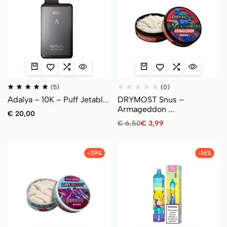
(5)
(0)
Adalya – 10K – Puff Jetabl...
DRYMOST Snus –
Armageddon ...
€
20,00
€
6,50
€
3,99
-39%
-16%