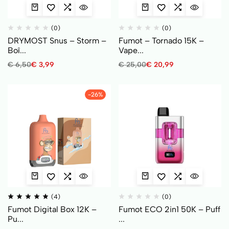
(0)
(0)
DRYMOST Snus – Storm –
Fumot – Tornado 15K –
Boî...
Vape...
€
6,50
€
3,99
€
25,00
€
20,99
-26%
(4)
(0)
Fumot Digital Box 12K –
Fumot ECO 2in1 50K – Puff
Pu...
...