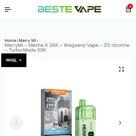
FIEERBAAR MET QR-CODE!
FIEERBAAR MET QR-CODE!
FIEERBAAR MET QR-CODE!
0
Home
Merry Mi
MerryMi – Mecha X 36K – Wegwerp Vape – 3% nicotine
– Turbo Mode 30K
NL
▼