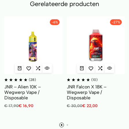
Gerelateerde producten
-6%
-27%
(28)
(10)
JNR – Alien 10K –
JNR Falcon X 18K –
Wegwerp Vape /
Wegwerp Vape /
Disposable
Disposable
€
17,90
€
16,90
€
30,00
€
22,00