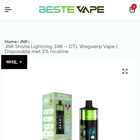
FIEERBAAR MET QR-CODE!
FIEERBAAR MET QR-CODE!
FIEERBAAR MET QR-CODE!
0
Home
JNR
JNR Shisha Lightning 34K – DTL Wegwerp Vape /
Disposable met 2% nicotine
NL
▼