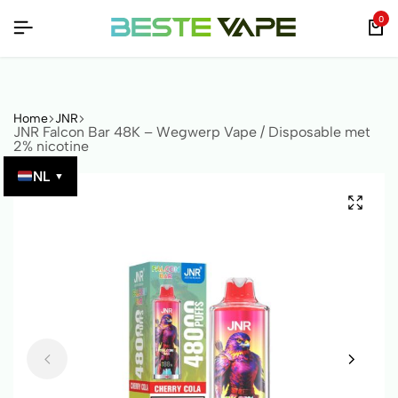
CODE!
CODE!
CODE!
0
Home
JNR
JNR Falcon Bar 48K – Wegwerp Vape / Disposable met
2% nicotine
NL
▼