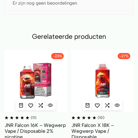
Er zijn nog geen beoordelingen
Gerelateerde producten
-23%
-27%
(11)
(10)
JNR Falcon 16K – Wegwerp
JNR Falcon X 18K –
Vape / Disposable 2%
Wegwerp Vape /
nicotine
Disposable