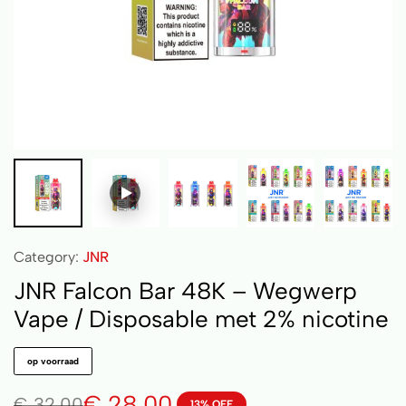
Category:
JNR
JNR Falcon Bar 48K – Wegwerp
Vape / Disposable met 2% nicotine
op voorraad
€
28,00
€
32,00
13% OFF