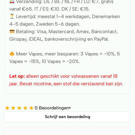
Verzending: DE / BE / NL / FR / LU: €7, gratis
vanaf €65. IT / ES: €10. DK / SE: €15.
Levertijd: meestal 1–4 werkdagen, Denemarken
4–5 dagen, Zweden 5–6 dagen.
Betaling: Visa, Mastercard, Amex, Bancontact,
Giropay, iDEAL, bankoverschrijving en PayPal.
Meer Vapes, meer besparen: 3 Vapes = −10%, 5
Vapes = −15%, 10 Vapes = −20%.
Let op:
alleen geschikt voor volwassenen vanaf 18
jaar. Bevat nicotine, een stof die verslavend kan zijn.
★
★
★
★
★
0 Beoordelingen
▾
Schrijf een beoordeling