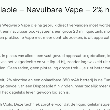
lable – Navulbare Vape – 2% n
ke Wegwerp Vape die na gebruik direct vervangen moet worden.
een navulbaar pod-systeem, een grote 20 ml liquidtank, mod
n praktische Vape met meer controle zoeken, is dit apparaat d
. In plaats van alleen een vast gevuld apparaat te gebruiken, k
 van het vulgedeelte en vult liquid bij, zonder ingewikkeld uit
ien. Geen raden, geen plotseling droge trek – je ziet beter wan
eit, 2% nicotine en een oplaadbare 850 mAh batterij is de Fu
ige gevoel van een Disposable fijn vinden, maar tegelijk meer 
n het dagelijks leven gewoon logisch is.
oils. Deze techniek zorgt ervoor dat de liquid gelijkmatige