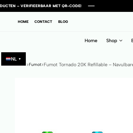
RIFIEERBAAR MET QR-CODE!
RIFIEERBAAR MET QR-CODE!
RIFIEERBAAR MET QR-CODE!
RIFIEERBAAR MET QR-CODE!
HOME
CONTACT
BLOG
Home
Shop
NL
▼
Fumot Tornado 20K Refillable – Navulbar
Home
Fumot