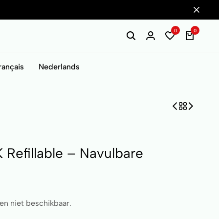
0
0
rançais
Nederlands
Refillable – Navulbare
 en niet beschikbaar.