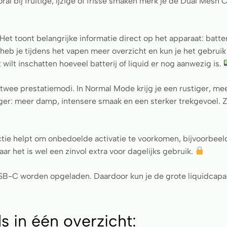
al bij fruitige, ijzige of frisse smaken merk je de Dual Mesh 
Het toont belangrijke informatie direct op het apparaat: batter
eb je tijdens het vapen meer overzicht en kun je het gebruik b
wilt inschatten hoeveel batterij of liquid er nog aanwezig is.
twee prestatiemodi. In Normal Mode krijg je een rustiger, m
ger: meer damp, intensere smaak en een sterker trekgevoel. Z
tie helpt om onbedoelde activatie te voorkomen, bijvoorbeeld 
r het is wel een zinvol extra voor dagelijks gebruik.
USB-C worden opgeladen. Daardoor kun je de grote liquidcapa
s in één overzicht: