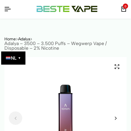
RIFIEERBAAR MET QR-CODE!
RIFIEERBAAR MET QR-CODE!
RIFIEERBAAR MET QR-CODE!
0
Home
Adalya
Adalya – 3500 – 3.500 Puffs – Wegwerp Vape /
Disposable – 2% Nicotine
NL
▼