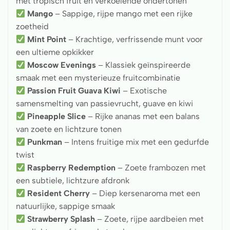
met tropisch fruit en verkoelende ondertonen
Mango
– Sappige, rijpe mango met een rijke
zoetheid
Mint Point
– Krachtige, verfrissende munt voor
een ultieme opkikker
Moscow Evenings
– Klassiek geïnspireerde
smaak met een mysterieuze fruitcombinatie
Passion Fruit Guava Kiwi
– Exotische
samensmelting van passievrucht, guave en kiwi
Pineapple Slice
– Rijke ananas met een balans
van zoete en lichtzure tonen
Punkman
– Intens fruitige mix met een gedurfde
twist
Raspberry Redemption
– Zoete frambozen met
een subtiele, lichtzure afdronk
Resident Cherry
– Diep kersenaroma met een
natuurlijke, sappige smaak
Strawberry Splash
– Zoete, rijpe aardbeien met