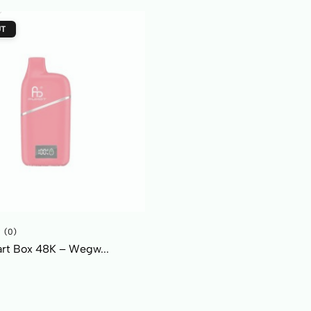
UT
(0)
rt Box 48K – Wegw...