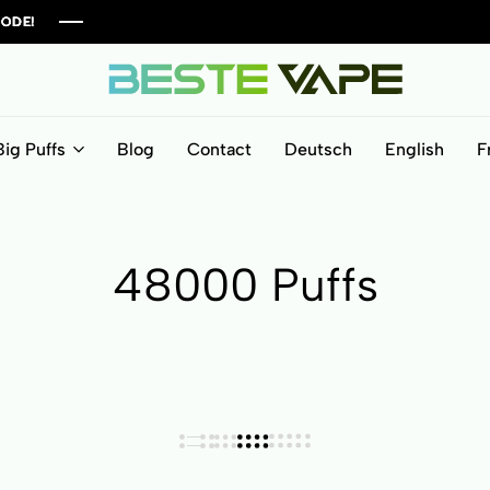
BesteVape
Big Puffs
Blog
Contact
Deutsch
English
F
48000 Puffs