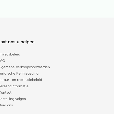
Laat ons u helpen
Privacybeleid
FAQ
Algemene Verkoopvoorwaarden
Juridische Kennisgeving
etour- en restitutiebeleid
Verzendinformatie
Contact
estelling volgen
Over ons