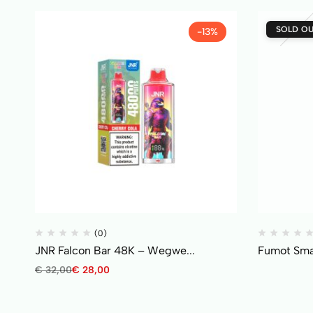
SOLD O
-13%
(0)
JNR Falcon Bar 48K – Wegwe...
Fumot Sma
€
32,00
€
28,00