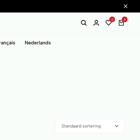
0
0
rançais
Nederlands
Standaard sortering