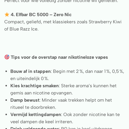
Perfect voor wie volledig zonder nicotine wil genieten.
4. Elfbar BC 5000 – Zero Nic
Compact, geliefd, met klassiekers zoals Strawberry Kiwi
of Blue Razz Ice.
Tips voor de overstap naar nikotineloze vapes
Bouw af in stappen
: Begin met 2 %, dan naar 1 %, 0,5 %,
en uiteindelijk 0 %.
Kies krachtige smaken
: Sterke aroma’s kunnen het
gemis aan nicotine opvangen.
Damp bewust
: Minder vaak trekken helpt om het
ritueel te doorbreken.
Vermijd kettingdampen
: Ook zonder nicotine kan te
veel dampen de keel irriteren.
Drink voldoende water
: PG kan je keel uitdrogen –