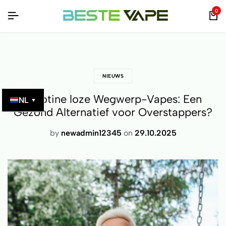
EN – VERIFIEERBAAR MET QR-CODE!
EN – VERIFIEERBAAR MET QR-CODE!
EN – VERIFIEERBAAR MET QR-CODE!
0
NIEUWS
Nikotine loze Wegwerp-Vapes: Een
NL
▼
Gezond Alternatief voor Overstappers?
by
newadmin12345
on
29.10.2025