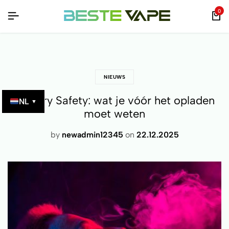
ET QR-CODE!
ET QR-CODE!
ET QR-CODE!
0
NIEUWS
Battery Safety: wat je vóór het opladen
NL
▼
moet weten
by
newadmin12345
on
22.12.2025