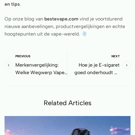
en tips
.
Op onze blog van
bestevape.com
vind je voortdurend
nieuwe aanbevelingen, productvergelijkingen en echte
hoogtepunten uit de vape-wereld.
PREVIOUS
NEXT
Merkenvergelijking:
Hoe je je E-sigaret
Welke Wegwerp Vapes
goed onderhoudt en
domineren de markt?
reinigt zodat ze langer
meegaat
Related Articles