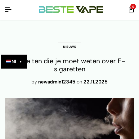
TEN – VERIFIEERBAAR MET QR-CODE!
TEN – VERIFIEERBAAR MET QR-CODE!
TEN – VERIFIEERBAAR MET QR-CODE!
0
NIEUWS
10 Feiten die je moet weten over E-
NL
▼
sigaretten
by
newadmin12345
on
22.11.2025