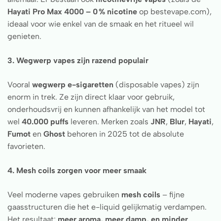
Hayati Pro Max 4000 – 0 % nicotine
op bestevape.com),
ideaal voor wie enkel van de smaak en het ritueel wil
genieten.
3. Wegwerp vapes zijn razend populair
Vooral
wegwerp e-sigaretten
(disposable vapes) zijn
enorm in trek. Ze zijn direct klaar voor gebruik,
onderhoudsvrij en kunnen afhankelijk van het model tot
wel
40.000 puffs
leveren. Merken zoals
JNR
,
Blur
,
Hayati
,
Fumot
en
Ghost
behoren in 2025 tot de absolute
favorieten.
4. Mesh coils zorgen voor meer smaak
Veel moderne vapes gebruiken
mesh coils
– fijne
gaasstructuren die het e-liquid gelijkmatig verdampen.
Het resultaat:
meer aroma, meer damp, en minder