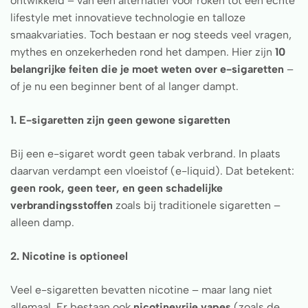
ontwikkeld – van een alternatief voor roken tot een echte
lifestyle met innovatieve technologie en talloze
smaakvariaties. Toch bestaan er nog steeds veel vragen,
mythes en onzekerheden rond het dampen. Hier zijn
10
belangrijke feiten die je moet weten over e-sigaretten
–
of je nu een beginner bent of al langer dampt.
1. E-sigaretten zijn geen gewone sigaretten
Bij een e-sigaret wordt geen tabak verbrand. In plaats
daarvan verdampt een vloeistof (e-liquid). Dat betekent:
geen rook, geen teer, en geen schadelijke
verbrandingsstoffen
zoals bij traditionele sigaretten –
alleen damp.
2. Nicotine is optioneel
Veel e-sigaretten bevatten nicotine – maar lang niet
allemaal. Er bestaan ook
nicotinevrije vapes
(zoals de