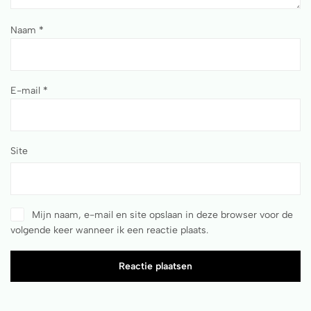
Naam
*
E-mail
*
Site
Mijn naam, e-mail en site opslaan in deze browser voor de
volgende keer wanneer ik een reactie plaats.
Reactie plaatsen