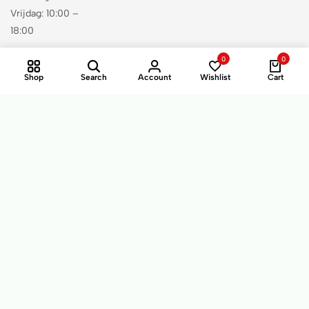
Vrijdag: 10:00 –
18:00
0
0
Heeft u hulp
Shop
Search
Account
Wishlist
Cart
nodig bij uw
bestelling?
info@bestevap
e.com
Contact
© 2026Beste Vape. Alle