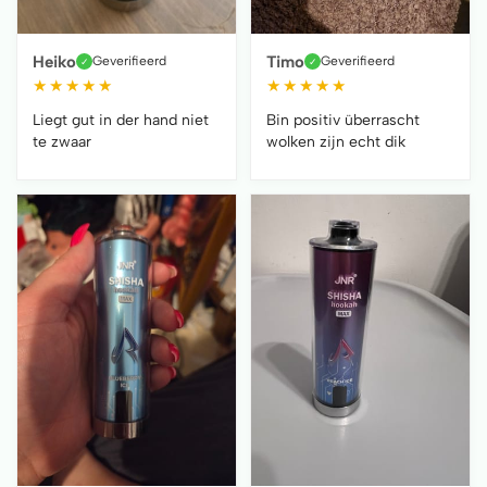
Heiko
Timo
Geverifieerd
Geverifieerd
✓
✓
★
★
★
★
★
★
★
★
★
★
Liegt gut in der hand niet
Bin positiv überrascht
te zwaar
wolken zijn echt dik