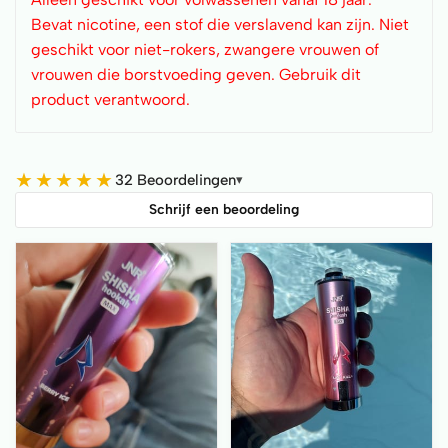
Bevat nicotine, een stof die verslavend kan zijn. Niet
geschikt voor niet-rokers, zwangere vrouwen of
vrouwen die borstvoeding geven. Gebruik dit
product verantwoord.
★
★
★
★
★
32 Beoordelingen
▾
Schrijf een beoordeling