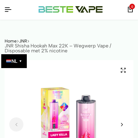
MET QR-CODE!
MET QR-CODE!
MET QR-CODE!
0
Home
JNR
JNR Shisha Hookah Max 22K – Wegwerp Vape /
Disposable met 2% nicotine
NL
▼