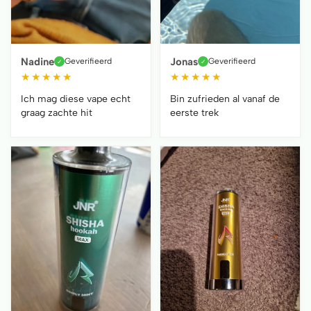
Nadine
Jonas
Geverifieerd
Geverifieerd
✓
✓
★
★
★
★
★
★
★
★
★
★
Ich mag diese vape echt
Bin zufrieden al vanaf de
graag zachte hit
eerste trek