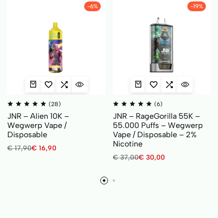
-6%
-19%
(28)
(6)
JNR – Alien 10K –
JNR – RageGorilla 55K –
Wegwerp Vape /
55.000 Puffs – Wegwerp
Disposable
Vape / Disposable – 2%
Nicotine
€
17,90
€
16,90
€
37,00
€
30,00