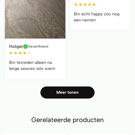
★
★
★
★
★
Bin echt happy zou nog
een nemen
Holger
Geverifieerd
✓
★
★
★
★
★
Bin tevreden alleen na
lange sessies iets warm
Meer tonen
Gerelateerde producten