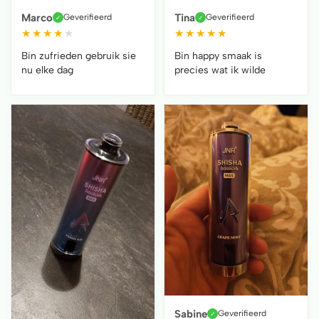
Marco
Tina
Geverifieerd
Geverifieerd
✓
✓
★
★
★
★
★
★
★
★
★
★
Bin zufrieden gebruik sie
Bin happy smaak is
nu elke dag
precies wat ik wilde
Sabine
Geverifieerd
✓