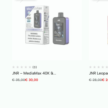
(0)
JNR – MediaMax 40K &...
JNR Leopar
€
35,00
€
30,00
€
28,00
€
2