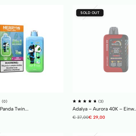
SOLD OUT
(0)
(3)
Panda Twin...
Adalya – Aurora 40K – Einw..
€
37,00
€
29,00