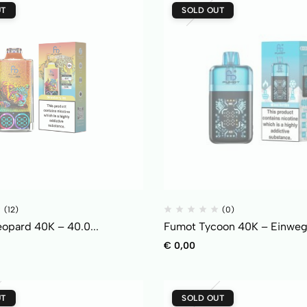
UT
SOLD OUT
(12)
(0)
opard 40K – 40.0...
Fumot Tycoon 40K – Einweg 
€
0,00
UT
SOLD OUT