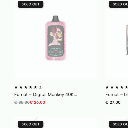
SOLD OUT
SOLD O
(1)
Fumot – Digital Monkey 40K...
Fumot – Le
€
35,00
€
26,00
€
27,00
SOLD OUT
SOLD O