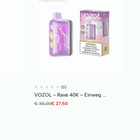
(0)
VOZOL – Rave 40K – Einweg ...
€
30,00
€
27,50