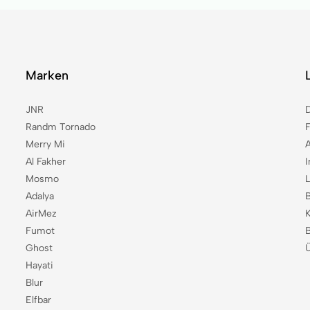
Marken
JNR
Randm Tornado
Merry Mi
Al Fakher
Mosmo
Adalya
B
AirMez
Fumot
B
Ghost
Hayati
Blur
Elfbar