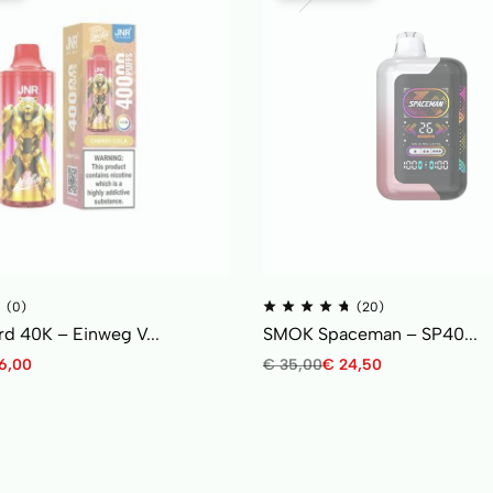
(0)
(20)
d 40K – Einweg V...
SMOK Spaceman – SP40...
6,00
€
35,00
€
24,50