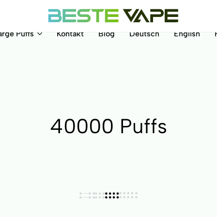
arge Puffs
Kontakt
Blog
Deutsch
English
BesteVape
40000 Puffs