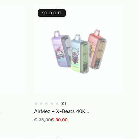
SOLD OUT
(0)
.
AirMez – X-Beats 40K...
€
35,00
€
30,00