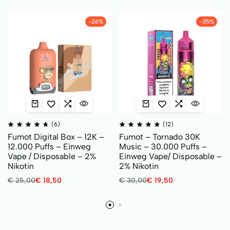
-26%
-35%
(6)
(12)
Fumot Digital Box – 12K –
Fumot – Tornado 30K
12.000 Puffs – Einweg
Music – 30.000 Puffs –
Vape / Disposable – 2%
Einweg Vape/ Disposable –
Nikotin
2% Nikotin
€
25,00
€
18,50
€
30,00
€
19,50