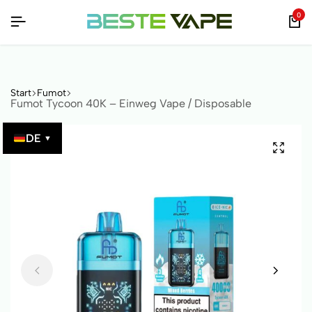
 QR-CODE ÜBERPRÜFBAR!
 QR-CODE ÜBERPRÜFBAR!
 QR-CODE ÜBERPRÜFBAR!
0
Start
Fumot
Fumot Tycoon 40K – Einweg Vape / Disposable
DE
▼