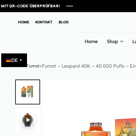
 ÜBERPRÜFBAR!
 ÜBERPRÜFBAR!
 ÜBERPRÜFBAR!
 ÜBERPRÜFBAR!
HOME
KONTAKT
BLOG
Home
Shop
L
DE
▼
Fumot – Leopard 40K – 40.000 Puffs – Ein
Start
Fumot