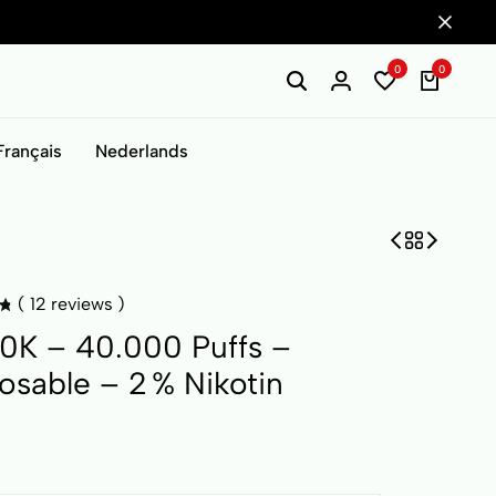
0
0
Français
Nederlands
(
12
reviews )
0K – 40.000 Puffs –
osable – 2 % Nikotin