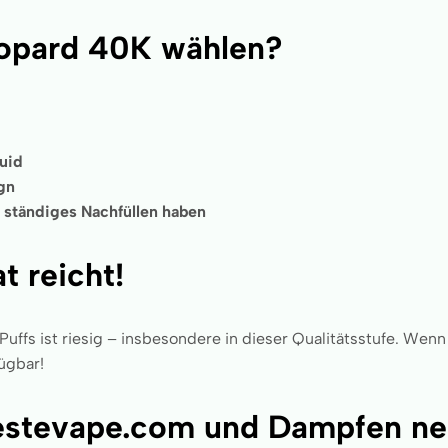
opard 40K wählen?
quid
gn
uf ständiges Nachfüllen haben
t reicht!
fs ist riesig – insbesondere in dieser Qualitätsstufe. Wenn
fügbar!
Bestevape.com und Dampfen ne