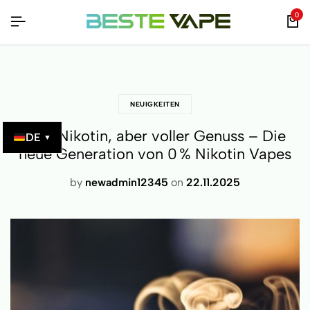
 – MIT QR-CODE ÜBERPRÜFBAR!
 – MIT QR-CODE ÜBERPRÜFBAR!
 – MIT QR-CODE ÜBERPRÜFBAR!
0
NEUIGKEITEN
Kein Nikotin, aber voller Genuss – Die
DE
▼
neue Generation von 0 % Nikotin Vapes
by
newadmin12345
on
22.11.2025