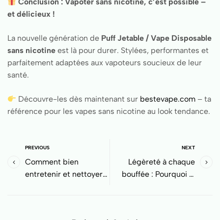
Conclusion : Vapoter sans nicotine, c’est possible –
et délicieux !
La nouvelle génération de
Puff Jetable / Vape Disposable
sans nicotine
est là pour durer. Stylées, performantes et
parfaitement adaptées aux vapoteurs soucieux de leur
santé.
Découvre-les dès maintenant sur
bestevape.com
– ta
référence pour les vapes sans nicotine au look tendance.
PREVIOUS
NEXT
Comment bien
Légèreté à chaque
entretenir et nettoyer
bouffée : Pourquoi la
votre cigarette
Puff Jetable devient
électronique pour la
une nouvelle habitude
faire durer plus