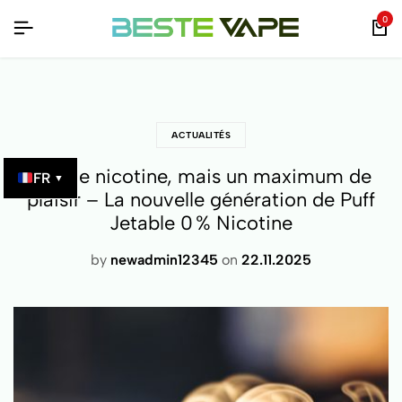
X – VÉRIFIABLES PAR QR CODE !
X – VÉRIFIABLES PAR QR CODE !
X – VÉRIFIABLES PAR QR CODE !
0
ACTUALITÉS
Pas de nicotine, mais un maximum de
FR
▼
plaisir – La nouvelle génération de Puff
Jetable 0 % Nicotine
by
newadmin12345
on
22.11.2025