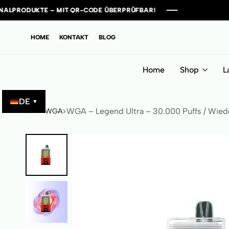
 – MIT QR-CODE ÜBERPRÜFBAR!
 – MIT QR-CODE ÜBERPRÜFBAR!
 – MIT QR-CODE ÜBERPRÜFBAR!
 – MIT QR-CODE ÜBERPRÜFBAR!
HOME
KONTAKT
BLOG
Home
Shop
L
DE
▼
WGA – Legend Ultra – 30.000 Puffs / Wied
Start
WGA