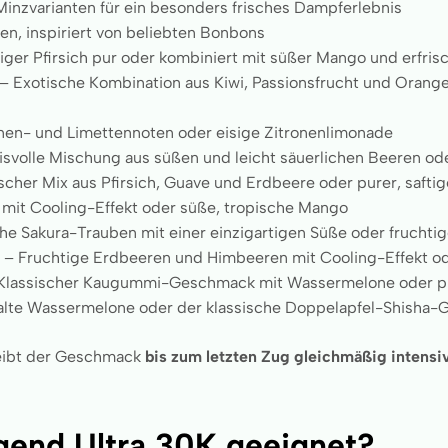
Minzvarianten für ein besonders frisches Dampferlebnis
en, inspiriert von beliebten Bonbons
tiger Pfirsich pur oder kombiniert mit süßer Mango und erfr
– Exotische Kombination aus Kiwi, Passionsfrucht und Orange
onen- und Limettennoten oder eisige Zitronenlimonade
svolle Mischung aus süßen und leicht säuerlichen Beeren od
cher Mix aus Pfirsich, Guave und Erdbeere oder purer, saftige
 mit Cooling-Effekt oder süße, tropische Mango
he Sakura-Trauben mit einer einzigartigen Süße oder fruch
s
– Fruchtige Erdbeeren und Himbeeren mit Cooling-Effekt o
Klassischer Kaugummi-Geschmack mit Wassermelone oder p
kalte Wassermelone oder der klassische Doppelapfel-Shisha
eibt der Geschmack
bis zum letzten Zug gleichmäßig intensi
gend Ultra 30K geeignet?