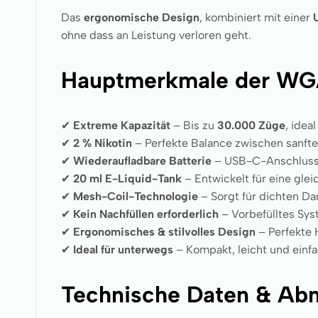
Das
ergonomische Design
, kombiniert mit einer
ohne dass an Leistung verloren geht.
Hauptmerkmale der WGA
✔
Extreme Kapazität
– Bis zu
30.000 Züge
, idea
✔
2 % Nikotin
– Perfekte Balance zwischen sanft
✔
Wiederaufladbare Batterie
– USB-C-Anschluss f
✔
20 ml E-Liquid-Tank
– Entwickelt für eine gl
✔
Mesh-Coil-Technologie
– Sorgt für dichten D
✔
Kein Nachfüllen erforderlich
– Vorbefülltes Sys
✔
Ergonomisches & stilvolles Design
– Perfekte
✔
Ideal für unterwegs
– Kompakt, leicht und einf
Technische Daten & Ab