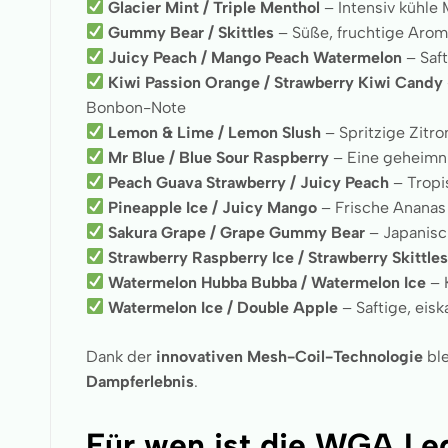
Glacier Mint / Triple Menthol
– Intensiv kühle 
Gummy Bear / Skittles
– Süße, fruchtige Arom
Juicy Peach / Mango Peach Watermelon
– Saf
Kiwi Passion Orange / Strawberry Kiwi Candy
Bonbon-Note
Lemon & Lime / Lemon Slush
– Spritzige Zitr
Mr Blue / Blue Sour Raspberry
– Eine geheimni
Peach Guava Strawberry / Juicy Peach
– Tropis
Pineapple Ice / Juicy Mango
– Frische Ananas
Sakura Grape / Grape Gummy Bear
– Japanisc
Strawberry Raspberry Ice / Strawberry Skittle
Watermelon Hubba Bubba / Watermelon Ice
– 
Watermelon Ice / Double Apple
– Saftige, eis
Dank der
innovativen Mesh-Coil-Technologie
bl
Dampferlebnis
.
Für wen ist die WGA Le