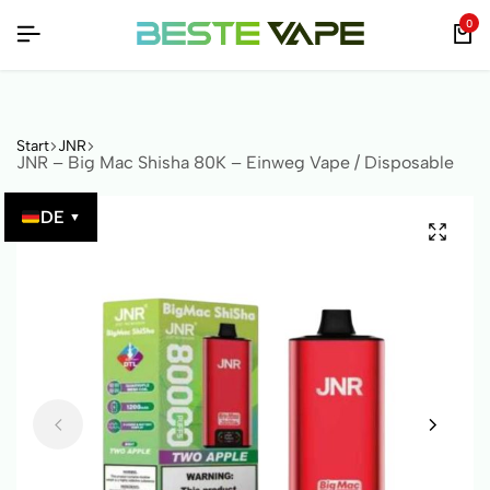
ÜBERPRÜFBAR!
ÜBERPRÜFBAR!
ÜBERPRÜFBAR!
0
Start
JNR
JNR – Big Mac Shisha 80K – Einweg Vape / Disposable
DE
▼