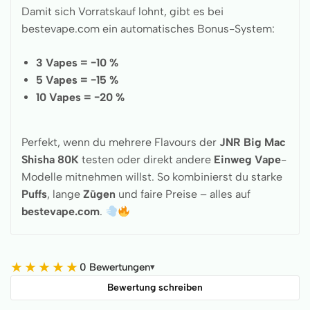
Damit sich Vorratskauf lohnt, gibt es bei
bestevape.com ein automatisches Bonus-System:
3 Vapes = −10 %
5 Vapes = −15 %
10 Vapes = −20 %
Perfekt, wenn du mehrere Flavours der
JNR Big Mac
Shisha 80K
testen oder direkt andere
Einweg Vape
-
Modelle mitnehmen willst. So kombinierst du starke
Puffs
, lange
Zügen
und faire Preise – alles auf
bestevape.com
.
★
★
★
★
★
0 Bewertungen
▾
Bewertung schreiben