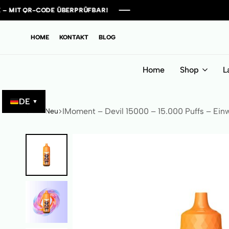
E ÜBERPRÜFBAR!
E ÜBERPRÜFBAR!
E ÜBERPRÜFBAR!
E ÜBERPRÜFBAR!
HOME
KONTAKT
BLOG
Home
Shop
L
DE
▼
IMoment – Devil 15000 – 15.000 Puffs – Ein
Start
Neu