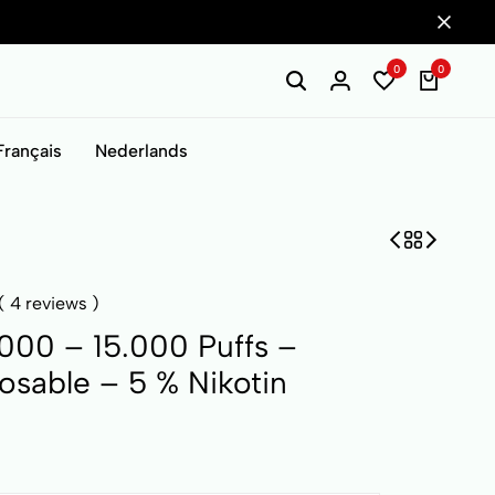
0
0
Français
Nederlands
(
4
reviews )
000 – 15.000 Puffs –
osable – 5 % Nikotin