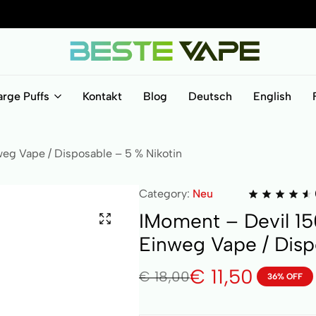
BesteVape
arge Puffs
Kontakt
Blog
Deutsch
English
weg Vape / Disposable – 5 % Nikotin
Category:
Neu
IMoment – Devil 15
Einweg Vape / Disp
€
11,50
€
18,00
36% OFF