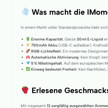
Was macht die IMome
In einem Markt voller Standardprodukte hebt sich
Enorme Kapazität
: Ganze
30 ml E-Liquid
er
750 mAh Akku
(USB-C aufladbar): Kraftvoll u
RGB-Lichteffekt
: Ein modernes Designmerk
Automatische Aktivierung
: Kein Knopf, ke
5 % Nikotingehalt
: Auf dem europäischen Ma
Einweg bedeutet Freiheit
: Kein Nachfüllen
Erlesene Geschmacks
Mit insgesamt
13 sorgfältig ausgewählten Arome