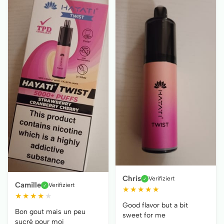
Chris
Verifiziert
✓
Camille
Verifiziert
✓
★
★
★
★
★
★
★
★
★
★
Good flavor but a bit
Bon gout mais un peu
sweet for me
sucré pour moi