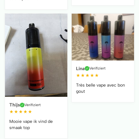
Lina
Verifiziert
✓
★
★
★
★
★
Très belle vape avec bon
gout
Thijs
Verifiziert
✓
★
★
★
★
★
Mooie vape ik vind de
smaak top