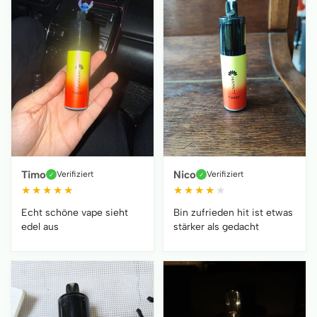
Timo
Nico
Verifiziert
Verifiziert
✓
✓
★
★
★
★
★
★
★
★
★
★
Echt schöne vape sieht
Bin zufrieden hit ist etwas
edel aus
stärker als gedacht