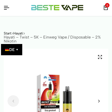
BERPRÜFBAR!
BERPRÜFBAR!
BERPRÜFBAR!
0
Start
Hayati
Hayati – Twist – 5K – Einweg Vape / Disposable – 2%
Nikotin
DE
▼