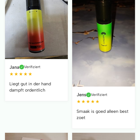
Jana
Verifiziert
✓
★
★
★
★
★
Liegt gut in der hand
dampft ordentlich
Jens
Verifiziert
✓
★
★
★
★
★
Smaak is goed alleen best
zoet