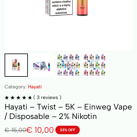
Category:
Hayati
(
3
reviews )
Hayati – Twist – 5K – Einweg Vape
/ Disposable – 2% Nikotin
€
10,00
€
15,00
33% OFF