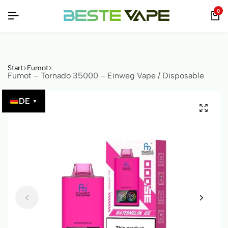
T QR-CODE ÜBERPRÜFBAR!
T QR-CODE ÜBERPRÜFBAR!
T QR-CODE ÜBERPRÜFBAR!
0
Start
Fumot
Fumot – Tornado 35000 – Einweg Vape / Disposable
DE
▼