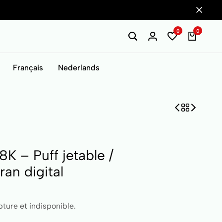
0
0
Français
Nederlands
K – Puff jetable /
an digital
ture et indisponible.