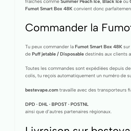
fraîches comme
Summer Peach Ice
,
Black Ice
ou
Fumot Smart Box 48K
convient donc parfaitement 
Commander la Fumot
Tu peux commander la
Fumot Smart Box 48K
su
de
Puff jetable / Disposable
destinés aux clients 
Toutes les commandes sont expédiées depuis des en
colis, tu reçois automatiquement un numéro de sui
bestevape.com
travaille avec des transporteurs fi
DPD · DHL · BPOST · POSTNL
ainsi que d’autres partenaires régionaux.
Livraison sur bestev