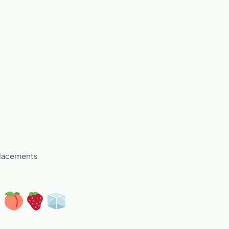
placements
: