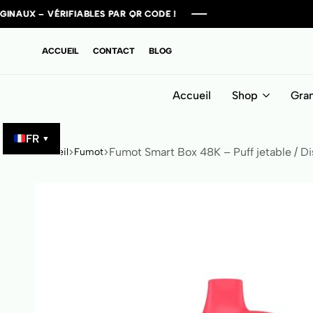
ÉRIFIABLES PAR QR CODE !
ÉRIFIABLES PAR QR CODE !
ÉRIFIABLES PAR QR CODE !
ÉRIFIABLES PAR QR CODE !
ACCUEIL
CONTACT
BLOG
Accueil
Shop
Gra
FR
▼
Fumot Smart Box 48K – Puff jetable / Di
Accueil
Fumot