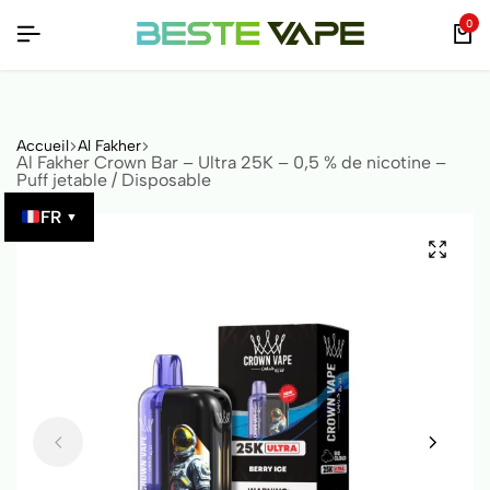
AR QR CODE !
AR QR CODE !
AR QR CODE !
0
Accueil
Al Fakher
Al Fakher Crown Bar – Ultra 25K – 0,5 % de nicotine –
Puff jetable / Disposable
FR
▼