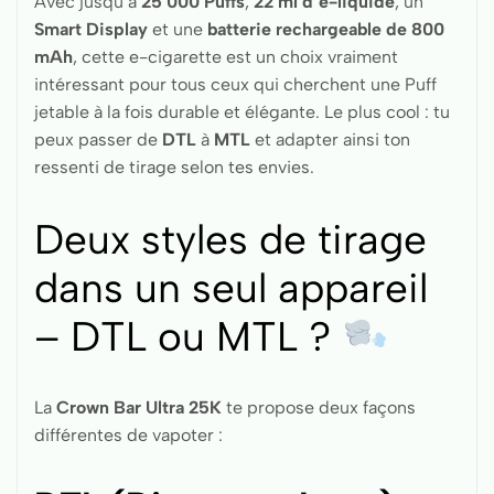
Avec jusqu’à
25 000 Puffs
,
22 ml d’e-liquide
, un
Smart Display
et une
batterie rechargeable de 800
mAh
, cette e-cigarette est un choix vraiment
intéressant pour tous ceux qui cherchent une Puff
jetable à la fois durable et élégante. Le plus cool : tu
peux passer de
DTL
à
MTL
et adapter ainsi ton
ressenti de tirage selon tes envies.
Deux styles de tirage
dans un seul appareil
– DTL ou MTL ?
La
Crown Bar Ultra 25K
te propose deux façons
différentes de vapoter :