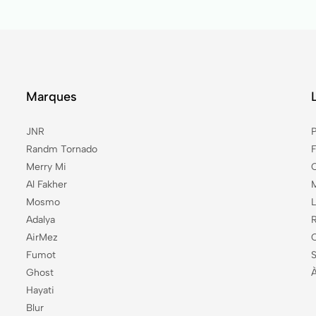
Marques
JNR
P
Randm Tornado
Merry Mi
Al Fakher
Mosmo
L
Adalya
AirMez
Fumot
Ghost
Hayati
Blur