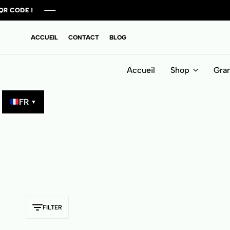
ODE !
ODE !
ODE !
ODE !
ACCUEIL
CONTACT
BLOG
Accueil
Shop
Gra
FR
▼
FILTER