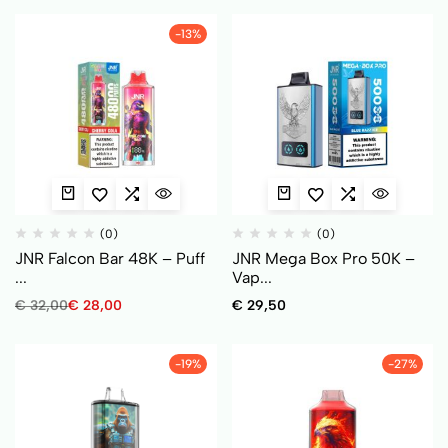
-13%
(0)
(0)
JNR Falcon Bar 48K – Puff
JNR Mega Box Pro 50K –
...
Vap...
€
32,00
€
28,00
€
29,50
-19%
-27%