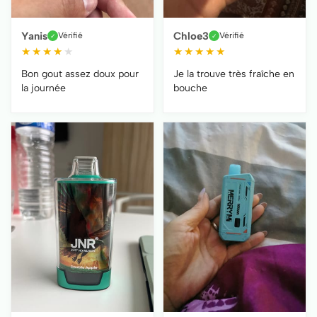
Yanis
Chloe3
Vérifié
Vérifié
✓
✓
★
★
★
★
★
★
★
★
★
★
Bon gout assez doux pour
Je la trouve très fraîche en
la journée
bouche