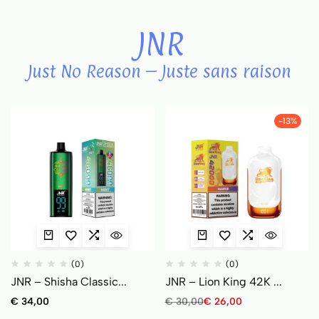
JNR
Just No Reason – Juste sans raison
-13%
(0)
(0)
JNR – Shisha Classic...
JNR – Lion King 42K ...
€
34,00
€
30,00
€
26,00