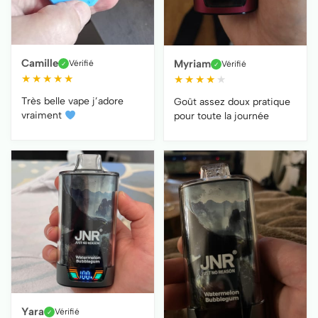
Camille
Myriam
Vérifié
Vérifié
✓
✓
★
★
★
★
★
★
★
★
★
★
Très belle vape j’adore
Goût assez doux pratique
vraiment
pour toute la journée
Yara
Vérifié
✓