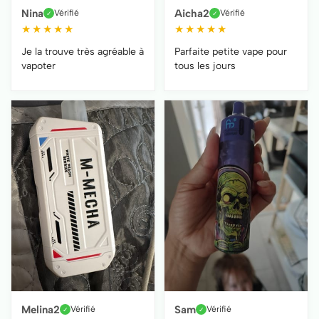
Nina
Aicha2
Vérifié
Vérifié
✓
✓
★
★
★
★
★
★
★
★
★
★
Je la trouve très agréable à
Parfaite petite vape pour
vapoter
tous les jours
Melina2
Sam
Vérifié
Vérifié
✓
✓