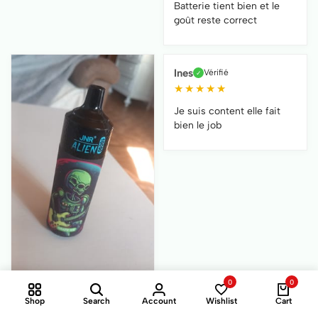
Batterie tient bien et le
goût reste correct
Ines
Vérifié
✓
★
★
★
★
★
Je suis content elle fait
bien le job
0
0
Shop
Search
Account
Wishlist
Cart