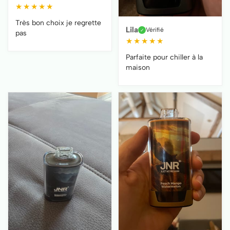
★
★
★
★
★
Très bon choix je regrette
Lila
Vérifié
✓
pas
★
★
★
★
★
Parfaite pour chiller à la
maison