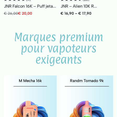
JNR Falcon 16K – Puff jeta...
JNR – Alien 10K R...
€
26,00
€
20,00
€
16,90
–
€
17,90
Marques premium
pour vapoteurs
exigeants
M Mecha 16k
Randm Tornado 9k