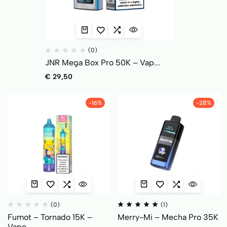
(0)
JNR Mega Box Pro 50K – Vap...
€
29,50
-16%
-28%
(0)
(1)
Fumot – Tornado 15K –
Merry-Mi – Mecha Pro 35K
Vape...
–...