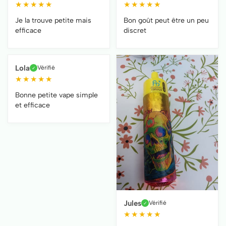
★
★
★
★
★
★
★
★
★
★
Je la trouve petite mais
Bon goût peut être un peu
efficace
discret
Lola
Vérifié
✓
★
★
★
★
★
Bonne petite vape simple
et efficace
Jules
Vérifié
✓
★
★
★
★
★