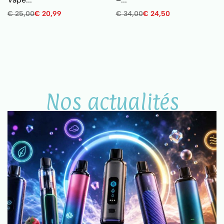
€
25,00
€
20,99
€
34,00
€
24,50
Nos actualités