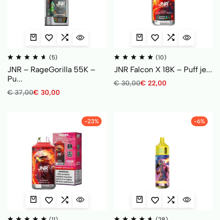
(5)
(10)
JNR – RageGorilla 55K –
JNR Falcon X 18K – Puff je...
Pu...
€
30,00
€
22,00
€
37,00
€
30,00
-23%
-6%
(11)
(28)