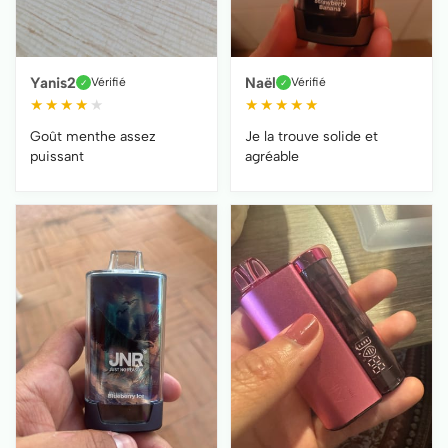
Yanis2
Naël
Vérifié
Vérifié
✓
✓
★
★
★
★
★
★
★
★
★
★
Goût menthe assez
Je la trouve solide et
puissant
agréable