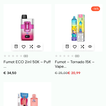
-16%
(0)
(0)
Fumot ECO 2in1 50K – Puff
Fumot – Tornado 15K –
...
Vape...
€
34,50
€
25,00
€
20,99