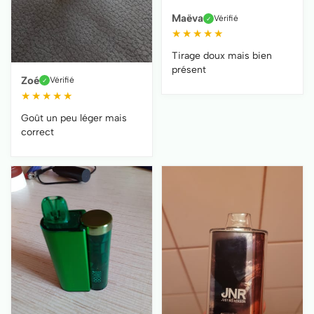
Maëva
Vérifié
✓
★
★
★
★
★
Tirage doux mais bien
présent
Zoé
Vérifié
✓
★
★
★
★
★
Goût un peu léger mais
correct