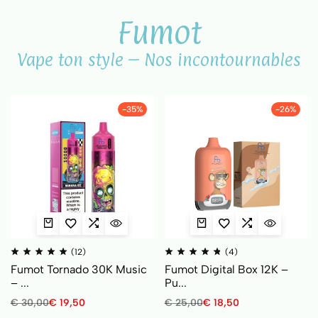
Fumot
Vape ton style – Nos incontournables
-35%
-26%
(12)
(4)
Fumot Tornado 30K Music
Fumot Digital Box 12K –
– ...
Pu...
€
30,00
€
19,50
€
25,00
€
18,50