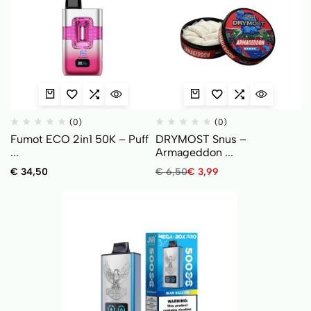
(0)
(0)
Fumot ECO 2in1 50K – Puff
DRYMOST Snus –
...
Armageddon ...
€
34,50
€
6,50
€
3,99