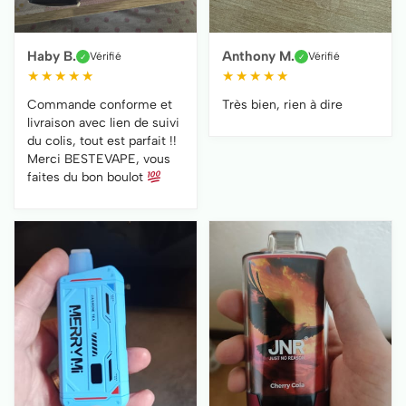
Haby B.
Anthony M.
Vérifié
Vérifié
✓
✓
★
★
★
★
★
★
★
★
★
★
Commande conforme et
Très bien, rien à dire
livraison avec lien de suivi
du colis, tout est parfait !!
Merci BESTEVAPE, vous
faites du bon boulot