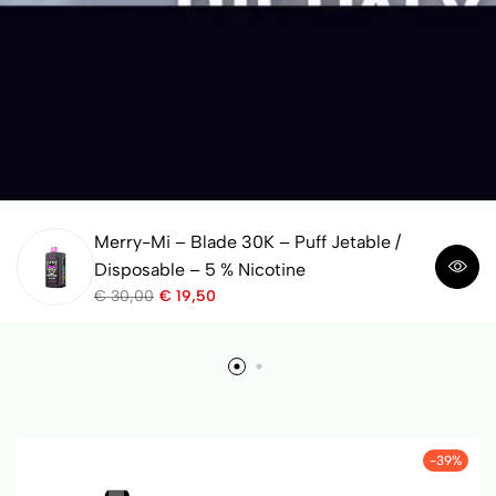
Merry-Mi – Blade 30K – Puff Jetable /
Disposable – 5 % Nicotine
€
30,00
€
19,50
-39%