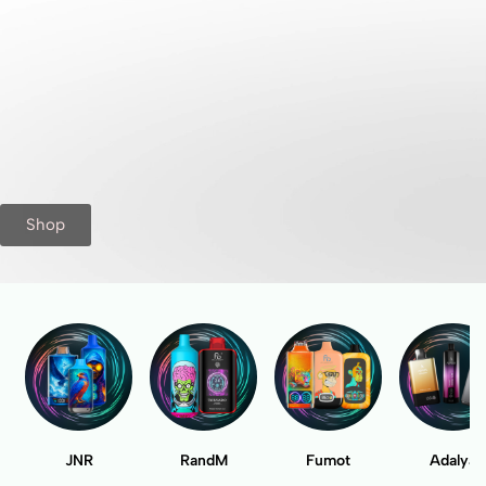
Shop
JNR
RandM
Fumot
Adalya