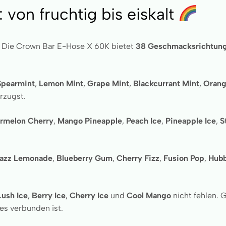
von fruchtig bis eiskalt
hl. Die Crown Bar E-Hose X 60K bietet
38 Geschmacksrichtun
Spearmint
,
Lemon Mint
,
Grape Mint
,
Blackcurrant Mint
,
Orang
rzugst.
rmelon Cherry
,
Mango Pineapple
,
Peach Ice
,
Pineapple Ice
,
S
Razz Lemonade
,
Blueberry Gum
,
Cherry Fizz
,
Fusion Pop
,
Hub
Lush Ice
,
Berry Ice
,
Cherry Ice
und
Cool Mango
nicht fehlen.
es verbunden ist.