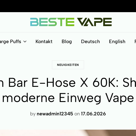
ORIGINALPRODUKTE – MIT QR-CODE ÜBERPRÜFBAR!
ORIGINALPRODUKTE – MIT QR-CODE ÜBERPRÜFBAR!
ORIGINALPRODUKTE – MIT QR-CODE ÜBERPRÜFBAR!
ORIGINALPRODUKTE – MIT QR-CODE ÜBERPRÜFBAR!
BesteVape
arge Puffs
Kontakt
Blog
Deutsch
English
NEUIGKEITEN
 Bar E-Hose X 60K: Sh
moderne Einweg Vape
by
newadmin12345
on
17.06.2026