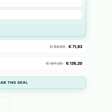
€
84,50
€
71,83
€
169,00
€
135,20
RAB THIS DEAL