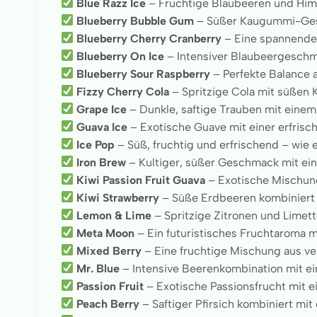
Blue Razz Ice
– Fruchtige Blaubeeren und Him
Blueberry Bubble Gum
– Süßer Kaugummi-Gesc
Blueberry Cherry Cranberry
– Eine spannende 
Blueberry On Ice
– Intensiver Blaubeergeschm
Blueberry Sour Raspberry
– Perfekte Balance 
Fizzy Cherry Cola
– Spritzige Cola mit süßen 
Grape Ice
– Dunkle, saftige Trauben mit einem
Guava Ice
– Exotische Guave mit einer erfris
Ice Pop
– Süß, fruchtig und erfrischend – wie 
Iron Brew
– Kultiger, süßer Geschmack mit ei
Kiwi Passion Fruit Guava
– Exotische Mischung
Kiwi Strawberry
– Süße Erdbeeren kombiniert m
Lemon & Lime
– Spritzige Zitronen und Limett
Meta Moon
– Ein futuristisches Fruchtaroma 
Mixed Berry
– Eine fruchtige Mischung aus ve
Mr. Blue
– Intensive Beerenkombination mit ei
Passion Fruit
– Exotische Passionsfrucht mit
Peach Berry
– Saftiger Pfirsich kombiniert mit