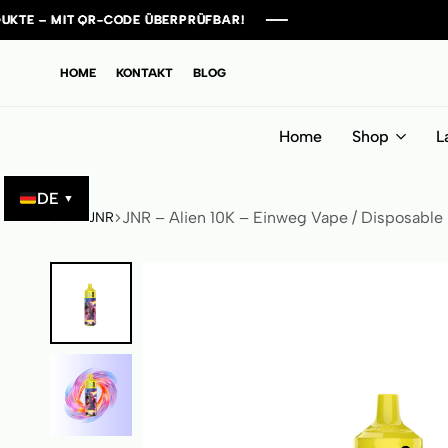
R-CODE ÜBERPRÜFBAR!
R-CODE ÜBERPRÜFBAR!
R-CODE ÜBERPRÜFBAR!
R-CODE ÜBERPRÜFBAR!
HOME
KONTAKT
BLOG
Home
Shop
L
DE
▼
JNR – Alien 10K – Einweg Vape / Disposable
Start
JNR