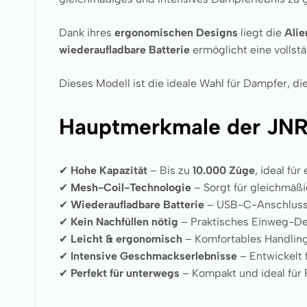
Dank ihres
ergonomischen Designs
liegt die
Alie
wiederaufladbare Batterie
ermöglicht eine vollst
Dieses Modell ist die ideale Wahl für Dampfer, di
Hauptmerkmale der JNR
✔
Hohe Kapazität
– Bis zu
10.000 Züge
, ideal fü
✔
Mesh-Coil-Technologie
– Sorgt für gleichmä
✔
Wiederaufladbare Batterie
– USB-C-Anschluss 
✔
Kein Nachfüllen nötig
– Praktisches Einweg-De
✔
Leicht & ergonomisch
– Komfortables Handlin
✔
Intensive Geschmackserlebnisse
– Entwickelt 
✔
Perfekt für unterwegs
– Kompakt und ideal für 