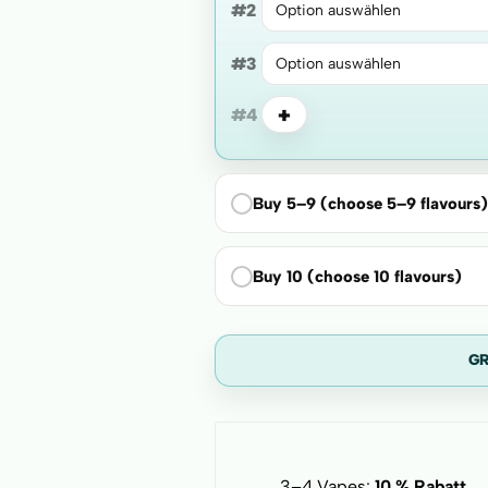
#2
#3
+
#4
Buy 5–9 (choose 5–9 flavours)
Buy 10 (choose 10 flavours)
G
3–4 Vapes:
10 % Rabatt