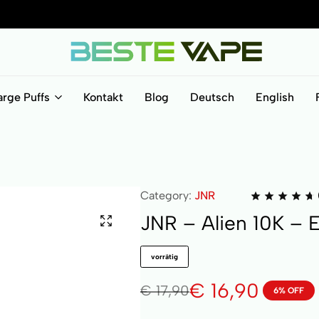
BesteVape
arge Puffs
Kontakt
Blog
Deutsch
English
Category:
JNR
JNR – Alien 10K – 
vorrätig
€
16,90
€
17,90
6% OFF