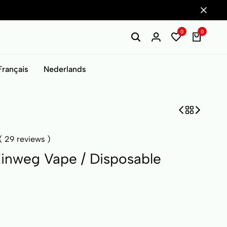
0
0
Français
Nederlands
(
29
reviews )
Einweg Vape / Disposable