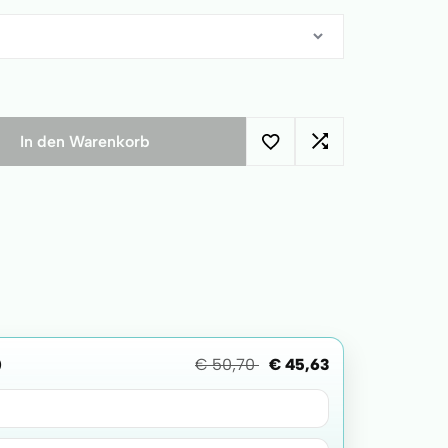
In den Warenkorb
€
50,70
€
45,63
)