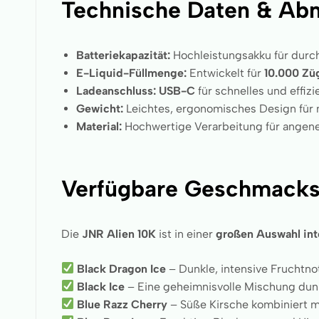
Technische Daten & Ab
Batteriekapazität:
Hochleistungsakku für dur
E-Liquid-Füllmenge:
Entwickelt für
10.000 Zü
Ladeanschluss:
USB-C
für schnelles und effiz
Gewicht:
Leichtes, ergonomisches Design für
Material:
Hochwertige Verarbeitung für angen
Verfügbare Geschmacks
Die
JNR Alien 10K
ist in einer
großen Auswahl in
Black Dragon Ice
– Dunkle, intensive Fruchtno
Black Ice
– Eine geheimnisvolle Mischung dunk
Blue Razz Cherry
– Süße Kirsche kombiniert 