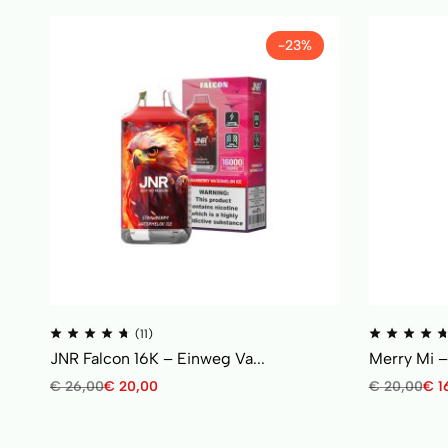
-23%
(11)
JNR Falcon 16K – Einweg Va...
Merry Mi –
€
26,00
€
20,00
€
20,00
€
1