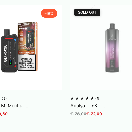
SOLD OUT
-18%
(3)
(5)
 M-Mecha 1...
Adalya – 16K –...
6,50
€
26,00
€
22,00