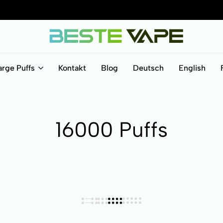
BesteVape
arge Puffs
Kontakt
Blog
Deutsch
English
16000 Puffs