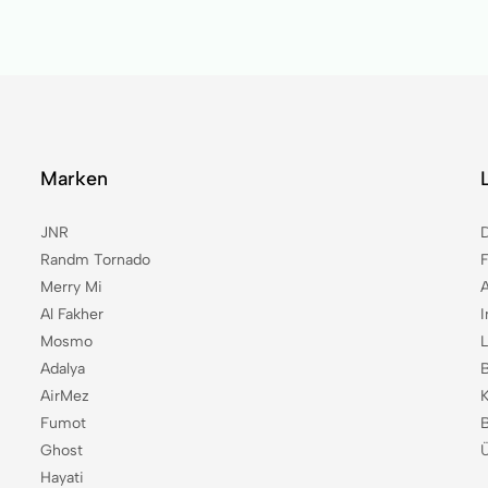
Marken
JNR
Randm Tornado
Merry Mi
Al Fakher
Mosmo
Adalya
B
AirMez
Fumot
B
Ghost
Hayati